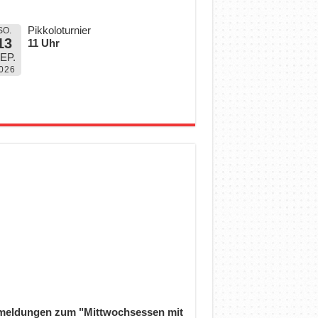
Pikkoloturnier
SO.
13
11 Uhr
EP.
026
eldungen zum "Mittwochsessen mit