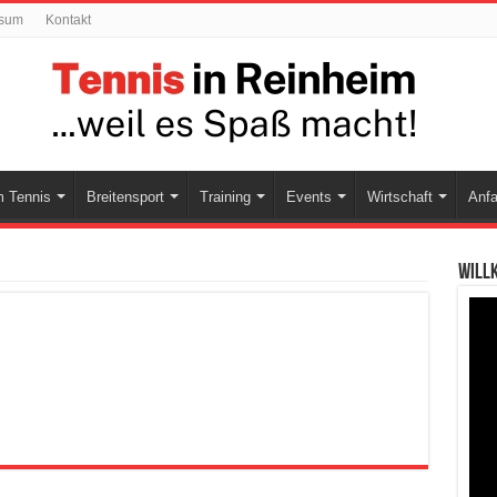
ssum
Kontakt
 Tennis
Breitensport
Training
Events
Wirtschaft
Anfa
Will