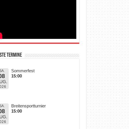
ste Termine
Sommerfest
SA.
08
15:00
UG.
026
Breitensportturnier
SA.
08
15:00
UG.
026