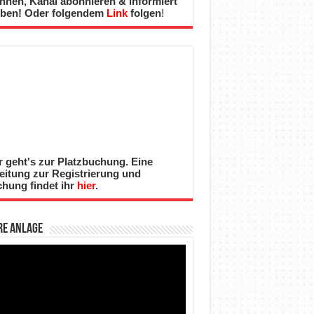
nnen, Kanal abonnieren & informiert
iben! Oder folgendem
Link
folgen
!
r geht's zur Platzbuchung. Eine
eitung zur Registrierung und
hung findet ihr
hier
.
re Anlage