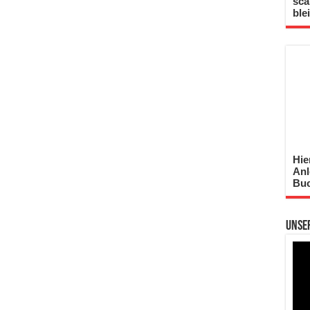
sca
ble
Hie
Anl
Buc
Unse