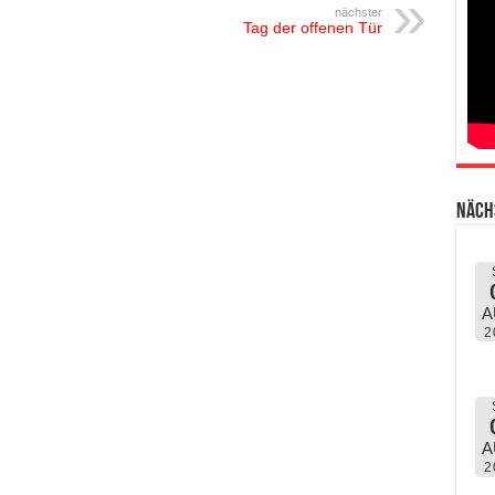
nächster
Tag der offenen Tür
Näch
A
2
A
2