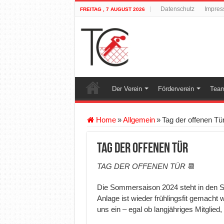
Datenschutz
Impre
FREITAG , 7 AUGUST 2026
Der Verein
Förderverein
Team
Home
»
Allgemein
»
Tag der offenen Tü
Tag der offenen Tür
TAG DER OFFENEN TÜR
📆
Die Sommersaison 2024 steht in den Sta
Anlage ist wieder frühlingsfit gemach
uns ein – egal ob langjähriges Mitglied,