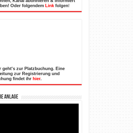
nnen, Kanal abonnieren & informiert
iben! Oder folgendem
Link
folgen
!
r geht's zur Platzbuchung. Eine
eitung zur Registrierung und
hung findet ihr
hier
.
re Anlage