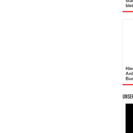
sca
ble
Hie
Anl
Buc
Unse