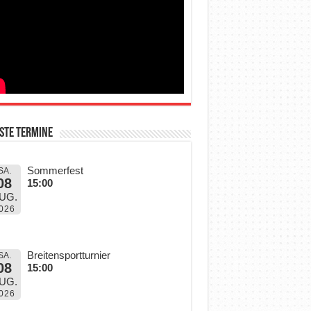
ste Termine
Sommerfest
SA.
08
15:00
UG.
026
Breitensportturnier
SA.
08
15:00
UG.
026