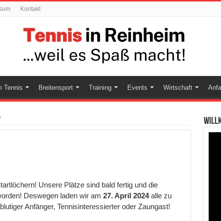
ssum
Kontakt
 Tennis
Breitensport
Training
Events
Wirtschaft
Anfa
r
Will
rtlöchern! Unsere Plätze sind bald fertig und die
t worden! Deswegen laden wir am
27. April 2024
alle zu
 blutiger Anfänger, Tennisinteressierter oder Zaungast!