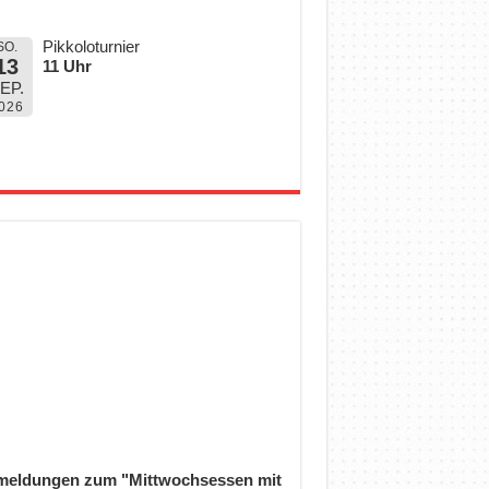
Pikkoloturnier
SO.
13
11 Uhr
EP.
026
eldungen zum "Mittwochsessen mit