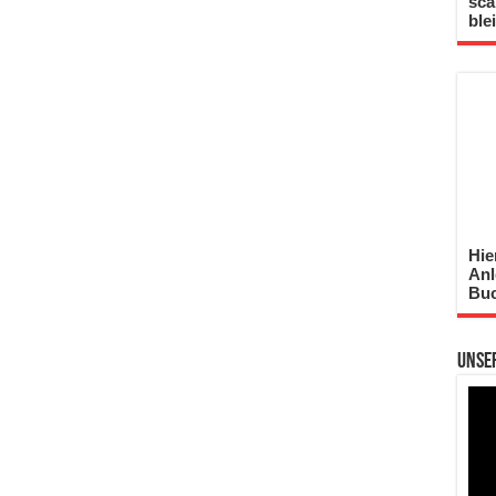
sca
ble
Hie
Anl
Buc
Unse