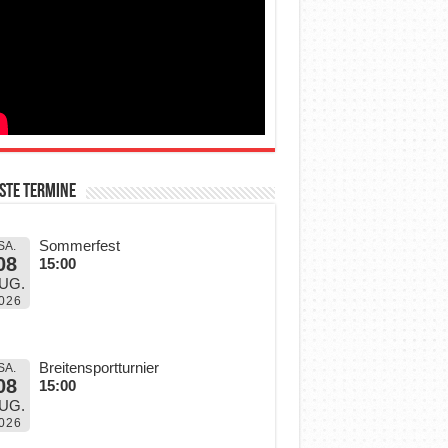
ste Termine
Sommerfest
SA.
08
15:00
UG.
026
Breitensportturnier
SA.
08
15:00
UG.
026