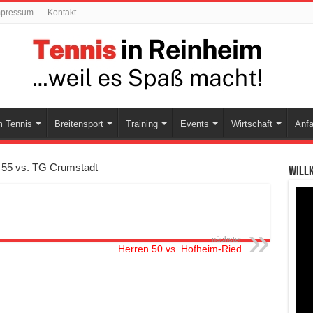
mpressum
Kontakt
 Tennis
Breitensport
Training
Events
Wirtschaft
Anfa
 55 vs. TG Crumstadt
Will
nächster
Herren 50 vs. Hofheim-Ried