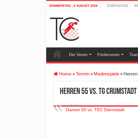
Datenschutz
I
DONNERSTAG , 6 AUGUST 2026
Der Verein
Förderverein
Team
Home
»
Termin
»
Medenspiele
»
Herren
Herren 55 vs. TG Crumstadt
vorheriger
Damen 50 vs. TEC Darmstadt