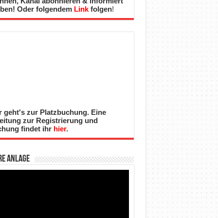
nnen, Kanal abonnieren & informiert
iben! Oder folgendem
Link
folgen
!
r geht's zur Platzbuchung. Eine
eitung zur Registrierung und
hung findet ihr
hier
.
re Anlage