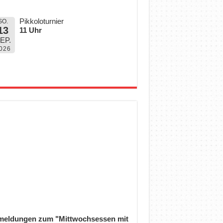
Pikkoloturnier
SO.
13
11 Uhr
EP.
026
eldungen zum "Mittwochsessen mit