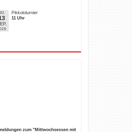
Pikkoloturnier
SO.
13
11 Uhr
EP.
026
eldungen zum "Mittwochsessen mit