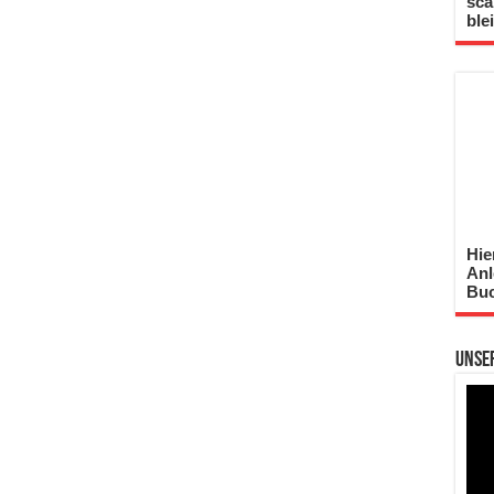
sca
ble
Hie
Anl
Buc
Unse