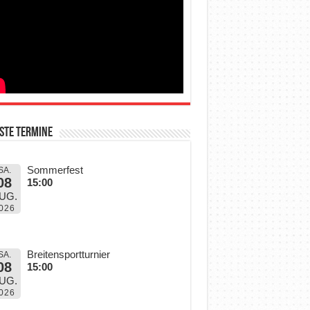
ste Termine
Sommerfest
SA.
08
15:00
UG.
026
Breitensportturnier
SA.
08
15:00
UG.
026