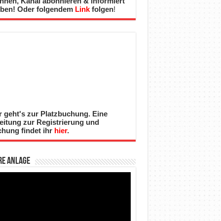
nnen, Kanal abonnieren & informiert
iben! Oder folgendem
Link
folgen
!
r geht's zur Platzbuchung. Eine
eitung zur Registrierung und
hung findet ihr
hier
.
re Anlage