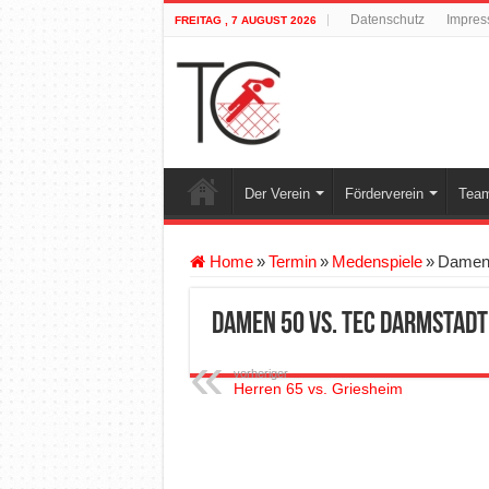
Datenschutz
Impre
FREITAG , 7 AUGUST 2026
Der Verein
Förderverein
Team
Home
»
Termin
»
Medenspiele
»
Damen 
Damen 50 vs. TEC Darmstadt
vorheriger
Herren 65 vs. Griesheim