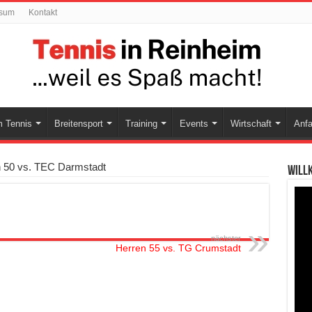
ssum
Kontakt
 Tennis
Breitensport
Training
Events
Wirtschaft
Anfa
50 vs. TEC Darmstadt
Will
nächster
Herren 55 vs. TG Crumstadt