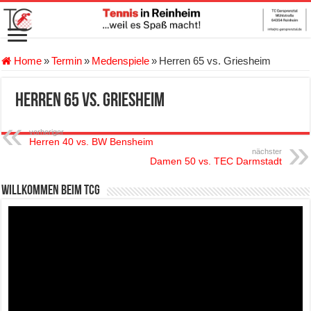
Home
»
Termin
»
Medenspiele
»
Herren 65 vs. Griesheim
Herren 65 vs. Griesheim
vorheriger
Herren 40 vs. BW Bensheim
nächster
Damen 50 vs. TEC Darmstadt
Willkommen beim TCG