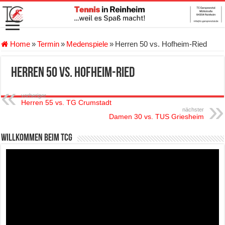
Home
»
Termin
»
Medenspiele
»
Herren 50 vs. Hofheim-Ried
Herren 50 vs. Hofheim-Ried
vorheriger
Herren 55 vs. TG Crumstadt
nächster
Damen 30 vs. TUS Griesheim
Willkommen beim TCG