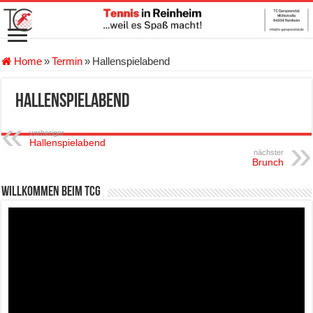
Home
»
Termin
»
Hallenspielabend
Hallenspielabend
vorheriger
Hallenspielabend
nächster
Brunch
Willkommen beim TCG