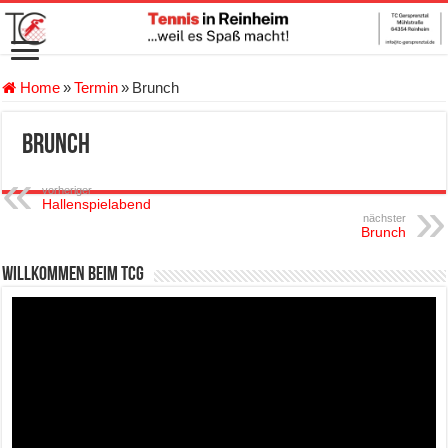
Home
»
Termin
»
Brunch
Brunch
vorheriger
Hallenspielabend
nächster
Brunch
Willkommen beim TCG