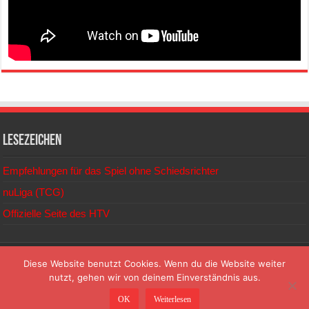
Lesezeichen
Empfehlungen für das Spiel ohne Schiedsrichter
nuLiga (TCG)
Offizielle Seite des HTV
© 2026
Diese Website benutzt Cookies. Wenn du die Website weiter
nutzt, gehen wir von deinem Einverständnis aus.
TC Gersprenztal Reinheim e.V. | Mühlstraße | 64354 Reinheim |
OK
Weiterlesen
info@tc-gersprenztal.de | www.tc-gersprenztal.de