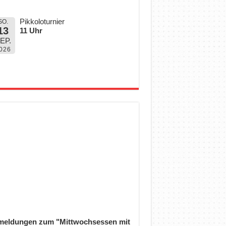
Pikkoloturnier
SO.
13
11 Uhr
EP.
026
eldungen zum "Mittwochsessen mit