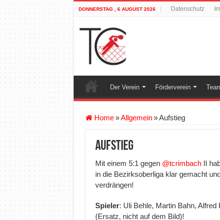
Datenschutz
I
DONNERSTAG , 6 AUGUST 2026
Der Verein
Förderverein
Team
Home
»
Allgemein
»
Aufstieg
Aufstieg
Mit einem 5:1 gegen
@tcrimbach
II ha
in die Bezirksoberliga klar gemacht und
verdrängen!
Spieler
: Uli Behle, Martin Bahn, Alfred
(Ersatz, nicht auf dem Bild)!