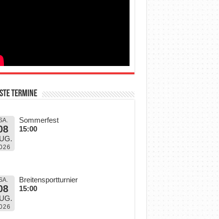
ste Termine
Sommerfest
SA.
08
15:00
UG.
026
Breitensportturnier
SA.
08
15:00
UG.
026