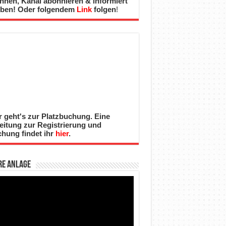
nnen, Kanal abonnieren & informiert
iben! Oder folgendem
Link
folgen
!
r geht's zur Platzbuchung. Eine
eitung zur Registrierung und
hung findet ihr
hier
.
re Anlage