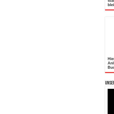
sca
ble
Hie
Anl
Buc
Unse