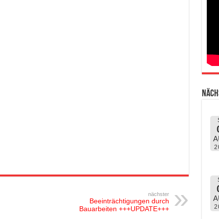
Näch
A
2
nächster
A
Beeinträchtigungen durch
2
Bauarbeiten +++UPDATE+++