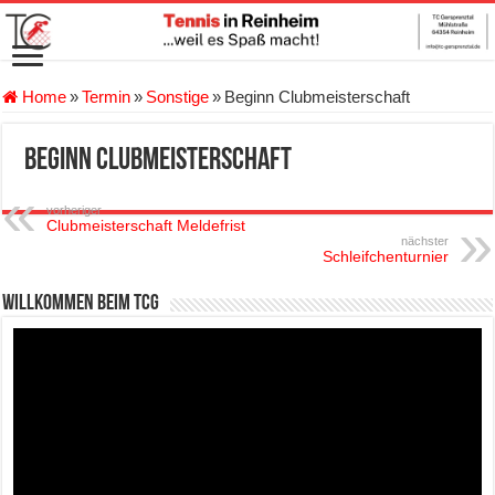
Home
»
Termin
»
Sonstige
»
Beginn Clubmeisterschaft
Beginn Clubmeisterschaft
vorheriger
Clubmeisterschaft Meldefrist
nächster
Schleifchenturnier
Willkommen beim TCG