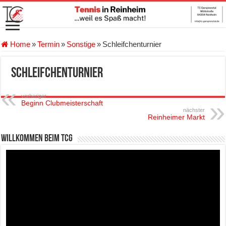
Home
»
Termin
»
Sonstige
»
Schleifchenturnier
Schleifchenturnier
vorheriger
Beginn Clubmeisterschaft
nächster
Reinheimer Markt
Willkommen beim TCG