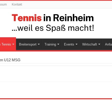
ssum
Kontakt
 Tennis
Breitensport
Training
Events
Wirtschaft
Anfa
ren U12 MSG