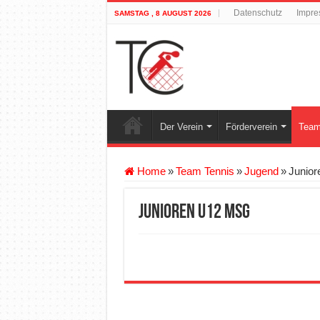
Datenschutz
Impre
SAMSTAG , 8 AUGUST 2026
Der Verein
Förderverein
Team
Home
»
Team Tennis
»
Jugend
»
Junio
Junioren U12 MSG