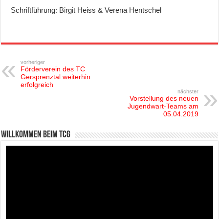
Schriftführung: Birgit Heiss & Verena Hentschel
vorheriger
Förderverein des TC
Gersprenztal weiterhin
erfolgreich
nächster
Vorstellung des neuen
Jugendwart-Teams am
05.04.2019
Willkommen beim TCG