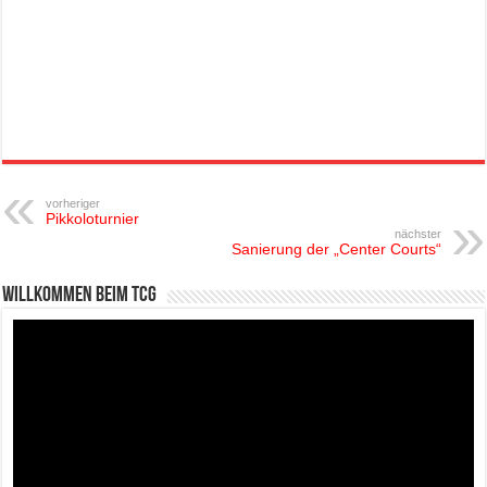
vorheriger
Pikkoloturnier
nächster
Sanierung der „Center Courts“
Willkommen beim TCG