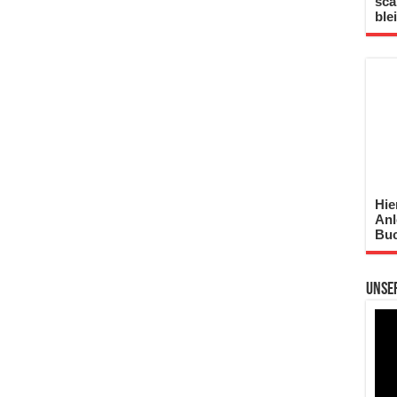
sca
ble
Hie
Anl
Buc
Unse