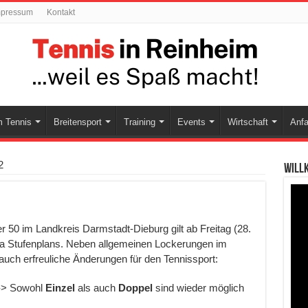
mpressum
Kontakt
 Tennis
Breitensport
Training
Events
Wirtschaft
Anfa
2
Will
r 50 im Landkreis Darmstadt-Dieburg gilt ab Freitag (28.
na Stufenplans. Neben allgemeinen Lockerungen im
auch erfreuliche Änderungen für den Tennissport:
-> Sowohl
Einzel
als auch
Doppel
sind wieder möglich