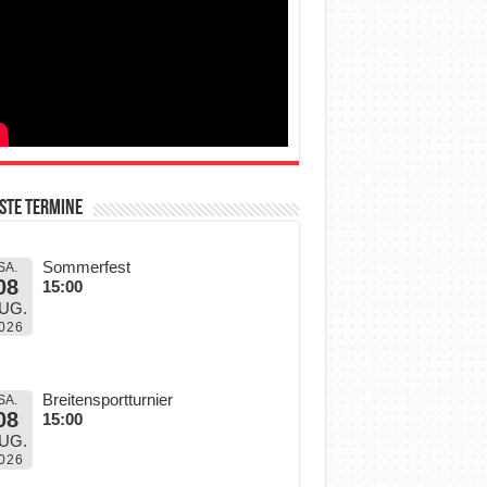
ste Termine
Sommerfest
SA.
08
15:00
UG.
026
Breitensportturnier
SA.
08
15:00
UG.
026