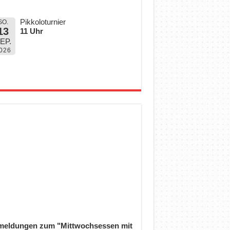
Pikkoloturnier
SO.
13
11 Uhr
EP.
026
eldungen zum "Mittwochsessen mit