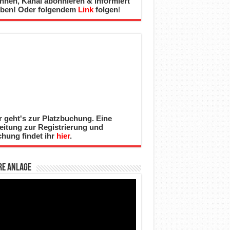
nnen, Kanal abonnieren & informiert
iben! Oder folgendem
Link
folgen
!
r geht's zur Platzbuchung. Eine
eitung zur Registrierung und
hung findet ihr
hier
.
re Anlage