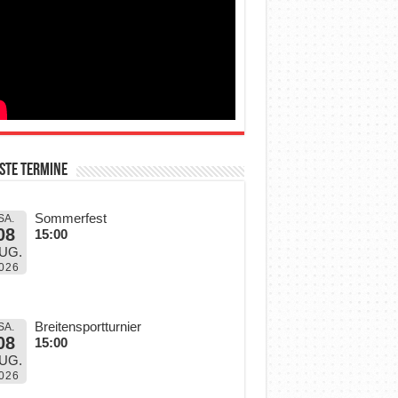
ste Termine
Sommerfest
SA.
08
15:00
UG.
026
Breitensportturnier
SA.
08
15:00
UG.
026