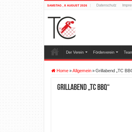
Datenschutz
Impre
SAMSTAG , 8 AUGUST 2026
Der Verein
Förderverein
Team
Home
»
Allgemein
»
Grillabend „TC BB
Grillabend „TC BBQ“