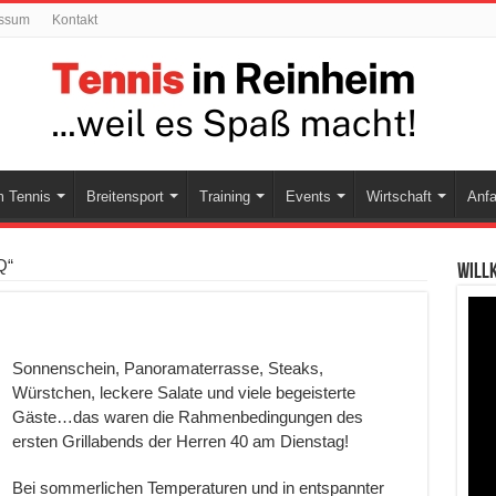
ssum
Kontakt
 Tennis
Breitensport
Training
Events
Wirtschaft
Anfa
Q“
Will
Sonnenschein, Panoramaterrasse, Steaks,
Würstchen, leckere Salate und viele begeisterte
Gäste…das waren die Rahmenbedingungen des
ersten Grillabends der Herren 40 am Dienstag!
Bei sommerlichen Temperaturen und in entspannter