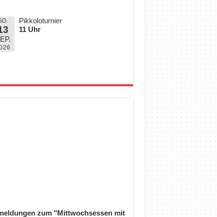
Pikkoloturnier
SO.
13
11 Uhr
EP.
026
eldungen zum "Mittwochsessen mit