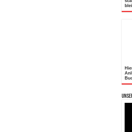
sca
ble
Hie
Anl
Buc
Unse