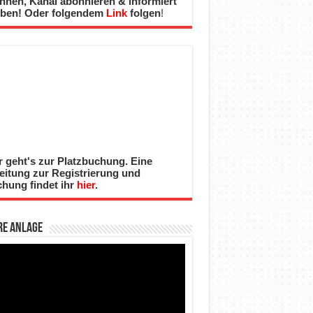
nnen, Kanal abonnieren & informiert
iben! Oder folgendem
Link
folgen
!
r geht's zur Platzbuchung. Eine
eitung zur Registrierung und
hung findet ihr
hier
.
re Anlage