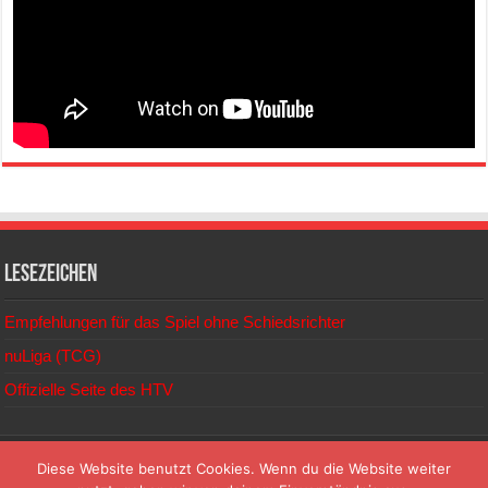
Lesezeichen
Empfehlungen für das Spiel ohne Schiedsrichter
nuLiga (TCG)
Offizielle Seite des HTV
© 2026
Diese Website benutzt Cookies. Wenn du die Website weiter