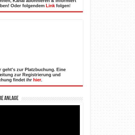
nnen, Kanal abonnieren & informiert
iben! Oder folgendem
Link
folgen
!
r geht's zur Platzbuchung. Eine
eitung zur Registrierung und
hung findet ihr
hier
.
re Anlage