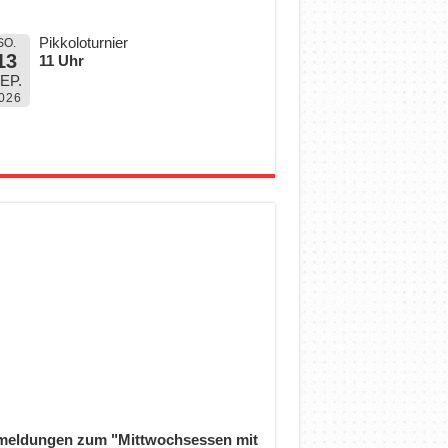
Pikkoloturnier
SO.
13
11 Uhr
EP.
026
eldungen zum "Mittwochsessen mit