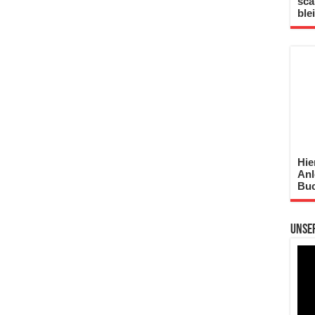
sca
ble
Hie
Anl
Buc
Unse