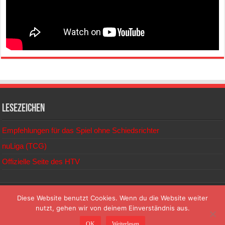
Lesezeichen
Empfehlungen für das Spiel ohne Schiedsrichter
nuLiga (TCG)
Offizielle Seite des HTV
© 2026
Diese Website benutzt Cookies. Wenn du die Website weiter
nutzt, gehen wir von deinem Einverständnis aus.
TC Gersprenztal Reinheim e.V. | Mühlstraße | 64354 Reinheim |
OK
Weiterlesen