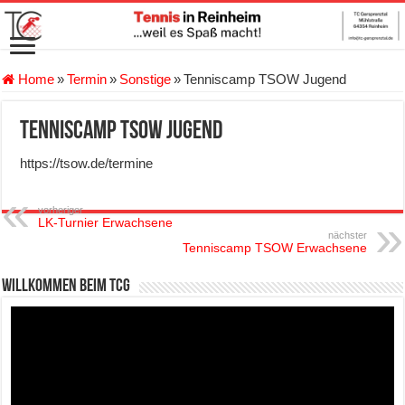
Home
»
Termin
»
Sonstige
»
Tenniscamp TSOW Jugend
Tenniscamp TSOW Jugend
https://tsow.de/termine
vorheriger
LK-Turnier Erwachsene
nächster
Tenniscamp TSOW Erwachsene
Willkommen beim TCG