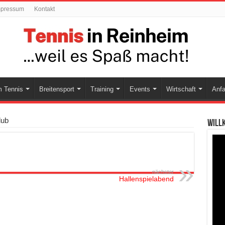
mpressum
Kontakt
 Tennis
Breitensport
Training
Events
Wirtschaft
Anfa
lub
Will
nächster
Hallenspielabend