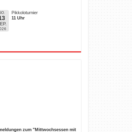
Pikkoloturnier
SO.
13
11 Uhr
EP.
026
eldungen zum "Mittwochsessen mit