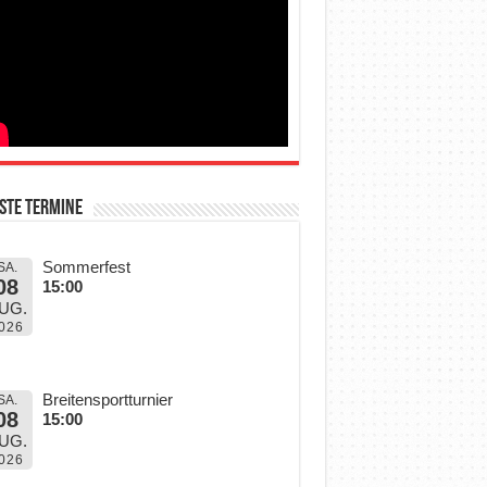
ste Termine
Sommerfest
SA.
08
15:00
UG.
026
Breitensportturnier
SA.
08
15:00
UG.
026