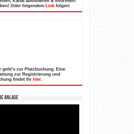
nnen, Kanal abonnieren & informiert
iben! Oder folgendem
Link
folgen
!
r geht's zur Platzbuchung. Eine
eitung zur Registrierung und
hung findet ihr
hier
.
re Anlage