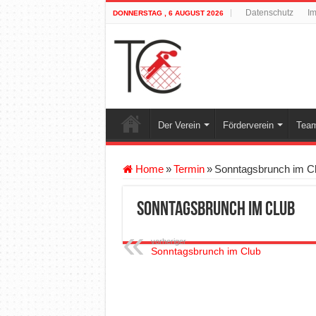
Datenschutz
I
DONNERSTAG , 6 AUGUST 2026
Der Verein
Förderverein
Team
Home
»
Termin
»
Sonntagsbrunch im C
Sonntagsbrunch im Club
vorheriger
Sonntagsbrunch im Club