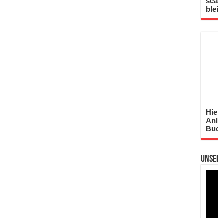
sca
ble
Hie
Anl
Buc
Unse