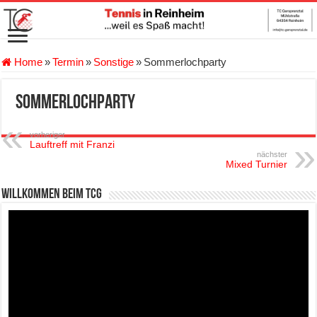
Home
»
Termin
»
Sonstige
»
Sommerlochparty
Sommerlochparty
vorheriger
Lauftreff mit Franzi
nächster
Mixed Turnier
Willkommen beim TCG