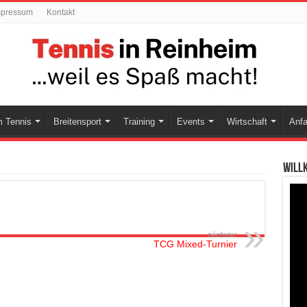
mpressum
Kontakt
 Tennis
Breitensport
Training
Events
Wirtschaft
Anfa
Will
nächster
TCG Mixed-Turnier