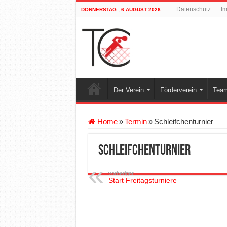
Datenschutz
I
DONNERSTAG , 6 AUGUST 2026
Der Verein
Förderverein
Team
Home
»
Termin
»
Schleifchenturnier
Schleifchenturnier
vorheriger
Start Freitagsturniere