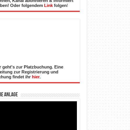
nnen, Kanal abonnieren & informiert
iben! Oder folgendem
Link
folgen
!
r geht's zur Platzbuchung. Eine
eitung zur Registrierung und
hung findet ihr
hier
.
re Anlage