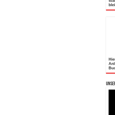
sca
ble
Hie
Anl
Buc
Unse