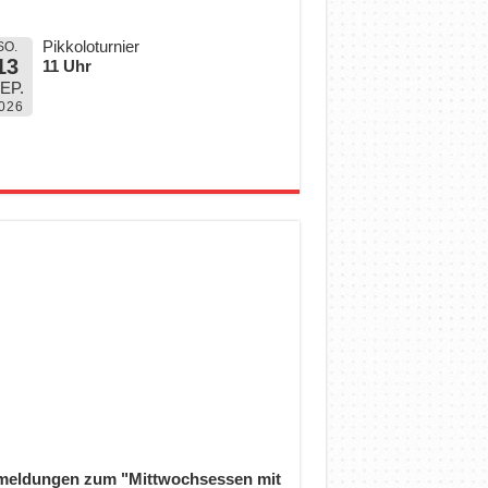
Pikkoloturnier
SO.
13
11 Uhr
EP.
026
eldungen zum "Mittwochsessen mit