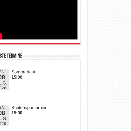
ste Termine
Sommerfest
SA.
08
15:00
UG.
026
Breitensportturnier
SA.
08
15:00
UG.
026