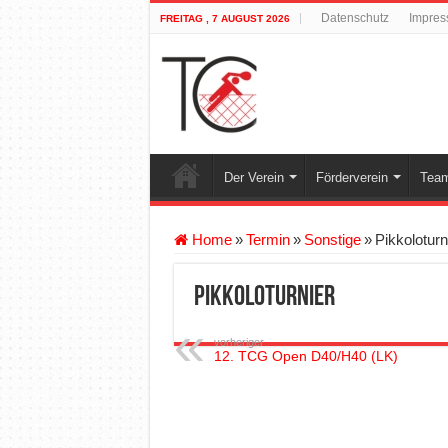
Datenschutz
Impre
FREITAG , 7 AUGUST 2026
Der Verein
Förderverein
Team
Home
»
Termin
»
Sonstige
»
Pikkoloturn
Pikkoloturnier
vorheriger
12. TCG Open D40/H40 (LK)