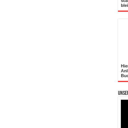
sca
ble
Hie
Anl
Buc
Unse