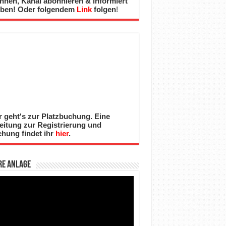
nnen, Kanal abonnieren & informiert
iben! Oder folgendem
Link
folgen
!
r geht's zur Platzbuchung. Eine
eitung zur Registrierung und
hung findet ihr
hier
.
re Anlage