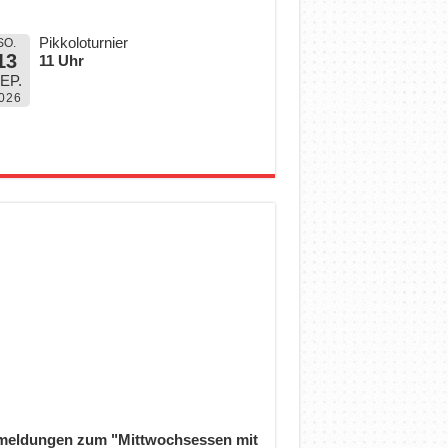
Pikkoloturnier
SO.
13
11 Uhr
EP.
026
eldungen zum "Mittwochsessen mit