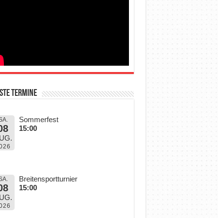
ste Termine
Sommerfest
SA.
08
15:00
UG.
026
Breitensportturnier
SA.
08
15:00
UG.
026