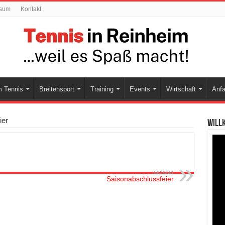
ssum
Kontakt
 Tennis
Breitensport
Training
Events
Wirtschaft
Anfa
ier
Will
nächster
Saisonabschlussfeier