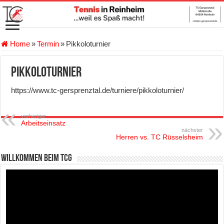
Home
»
Termin
»
Pikkoloturnier
Pikkoloturnier
https://www.tc-gersprenztal.de/turniere/pikkoloturnier/
vorheriger
Arbeitseinsatz
nächster
Herren vs. TC Rüsselsheim
Willkommen beim TCG