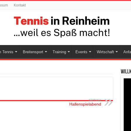
ssum
Kontakt
 Tennis
Breitensport
Training
Events
Wirtschaft
Anfa
Will
nächster
Hallenspielabend