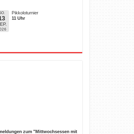
Pikkoloturnier
SO.
13
11 Uhr
EP.
026
eldungen zum "Mittwochsessen mit