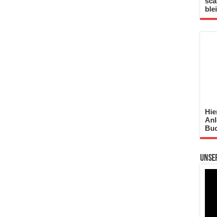
sca
ble
Hie
Anl
Buc
Unse