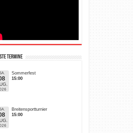
ste Termine
Sommerfest
SA.
08
15:00
UG.
026
Breitensportturnier
SA.
08
15:00
UG.
026