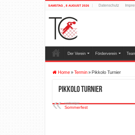
Datenschutz
Impre
SAMSTAG , 8 AUGUST 2026
Der Verein
Förderverein
Team
Home
»
Termin
»
Pikkolo Turnier
Pikkolo Turnier
vorheriger
Sommerfest