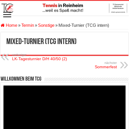
Home
»
Termin
»
Sonstige
»
Mixed-Turnier (TCG intern)
Mixed-Turnier (TCG intern)
vorheriger
LK-Tagesturnier D/H 40/50 (2)
nächster
Sommerfest
Willkommen beim TCG