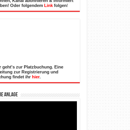
nnen, Kanal abonnieren & informiert
iben! Oder folgendem
Link
folgen
!
r geht's zur Platzbuchung. Eine
eitung zur Registrierung und
hung findet ihr
hier
.
re Anlage