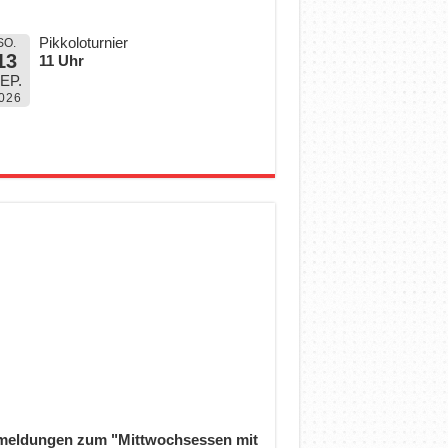
Pikkoloturnier
SO.
13
11 Uhr
EP.
026
eldungen zum "Mittwochsessen mit