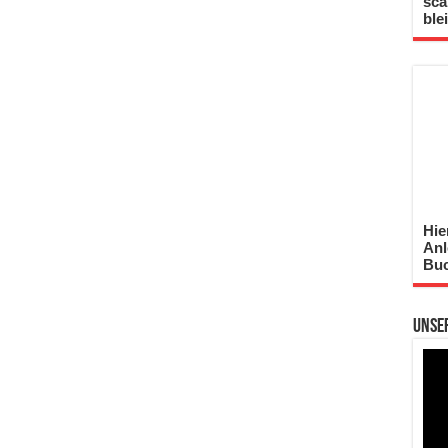
sca
ble
Hie
Anl
Buc
Unse