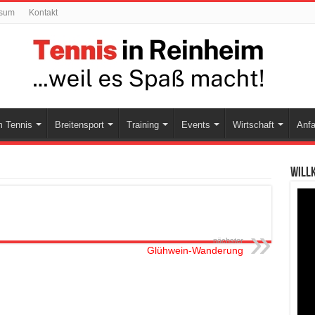
ssum
Kontakt
 Tennis
Breitensport
Training
Events
Wirtschaft
Anfa
Will
nächster
Glühwein-Wanderung