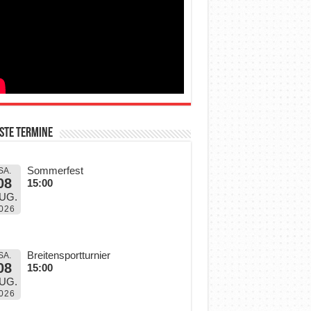
ste Termine
Sommerfest
SA.
08
15:00
UG.
026
Breitensportturnier
SA.
08
15:00
UG.
026