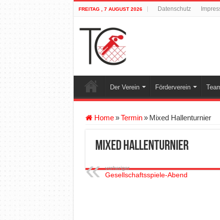
Datenschutz
Impre
FREITAG , 7 AUGUST 2026
Der Verein
Förderverein
Team
Home
»
Termin
»
Mixed Hallenturnier
Mixed Hallenturnier
vorheriger
Gesellschaftsspiele-Abend