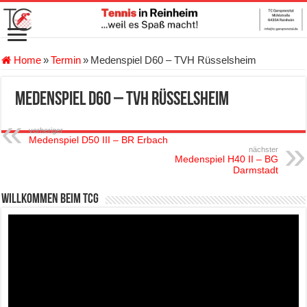
Home
»
Termin
»
Medenspiel D60 – TVH Rüsselsheim
Medenspiel D60 – TVH Rüsselsheim
vorheriger
Medenspiel D50 III – BR Erbach
nächster
Medenspiel H40 II – BG
Darmstadt
Willkommen beim TCG