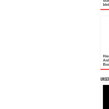
sca
ble
Hie
Anl
Buc
Unse