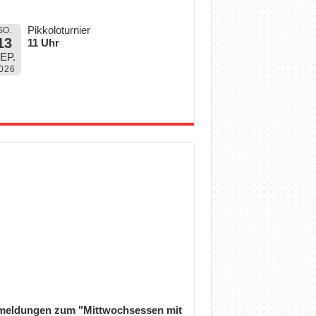
Pikkoloturnier
SO.
13
11 Uhr
EP.
026
eldungen zum "Mittwochsessen mit