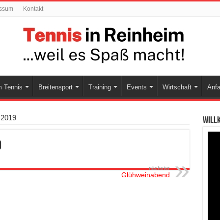
ssum
Kontakt
 Tennis
Breitensport
Training
Events
Wirtschaft
Anfa
 2019
Will
9
nächster
Glühweinabend