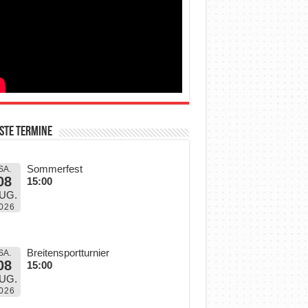
ste Termine
Sommerfest
SA.
08
15:00
UG.
026
Breitensportturnier
SA.
08
15:00
UG.
026