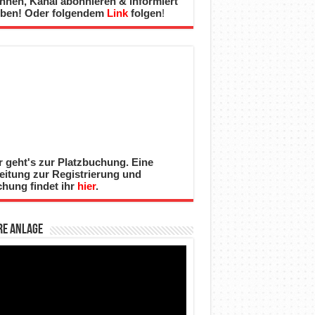
nnen, Kanal abonnieren & informiert
iben! Oder folgendem
Link
folgen
!
r geht's zur Platzbuchung. Eine
eitung zur Registrierung und
hung findet ihr
hier
.
re Anlage