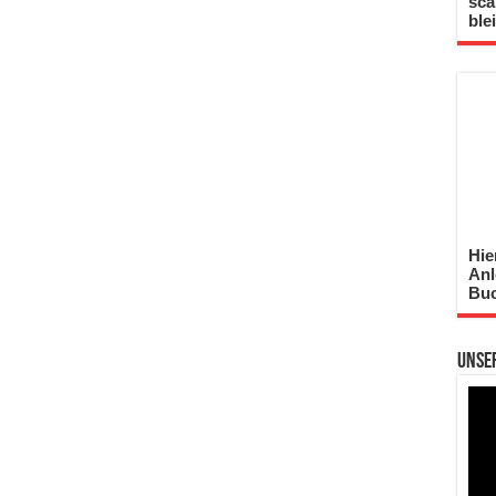
sca
ble
Hie
Anl
Buc
Unse