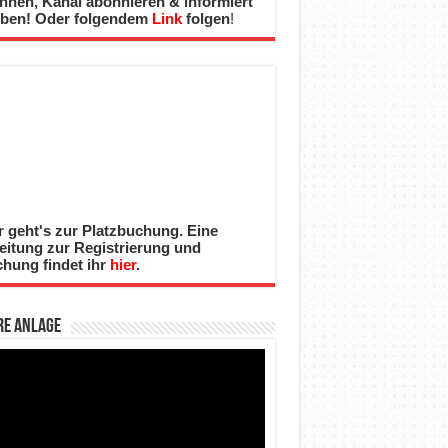
nnen, Kanal abonnieren & informiert
iben! Oder folgendem
Link
folgen
!
r geht's zur Platzbuchung. Eine
eitung zur Registrierung und
hung findet ihr
hier
.
re Anlage