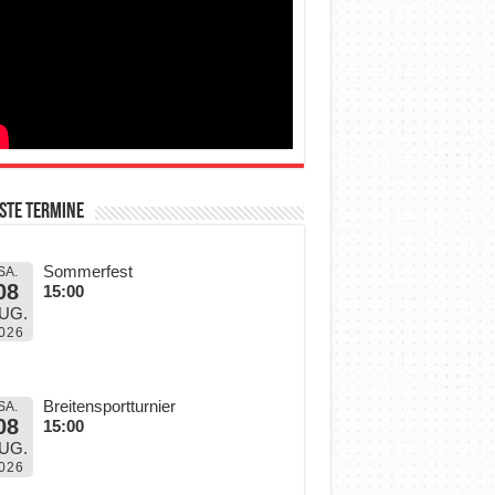
ste Termine
Sommerfest
SA.
08
15:00
UG.
026
Breitensportturnier
SA.
08
15:00
UG.
026