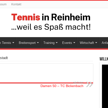
ssum
Kontakt
 Tennis
Breitensport
Training
Events
Wirtschaft
Anfa
stadt
Will
nächster
Damen 50 – TC Bickenbach