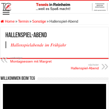
Home
»
Termin
»
Sonstige
»
Hallenspiel-Abend
Hallenspiel-Abend
Hallenspielabende im Frühjahr
vorheriger
Montagsessen mit Margret
nächster
Hallenspiel-Abend
Willkommen beim TCG