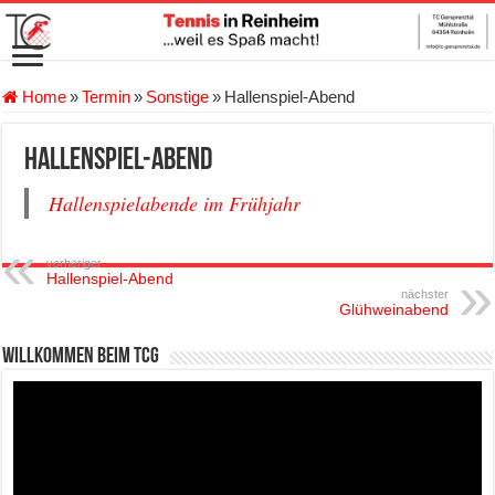
Home
»
Termin
»
Sonstige
»
Hallenspiel-Abend
Hallenspiel-Abend
Hallenspielabende im Frühjahr
vorheriger
Hallenspiel-Abend
nächster
Glühweinabend
Willkommen beim TCG