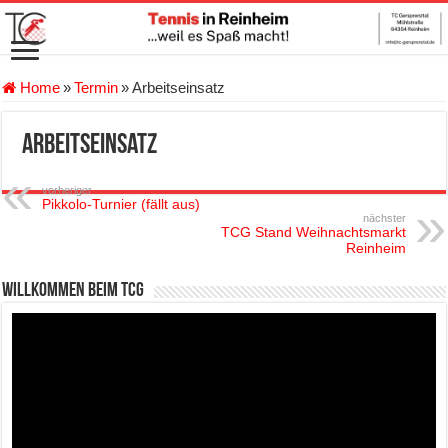
Home
»
Termin
»
Arbeitseinsatz
Arbeitseinsatz
vorheriger
Pikkolo-Turnier (fällt aus)
nächster
TCG Stand Weihnachtsmarkt
Reinheim
Willkommen beim TCG