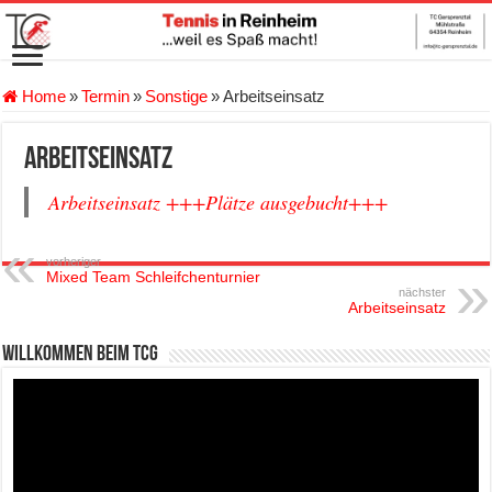
Home
»
Termin
»
Sonstige
»
Arbeitseinsatz
Arbeitseinsatz
Arbeitseinsatz +++Plätze ausgebucht+++
vorheriger
Mixed Team Schleifchenturnier
nächster
Arbeitseinsatz
Willkommen beim TCG