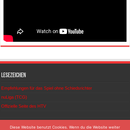
Lesezeichen
Empfehlungen für das Spiel ohne Schiedsrichter
nuLiga (TCG)
Offizielle Seite des HTV
© 2026
Diese Website benutzt Cookies. Wenn du die Website weiter