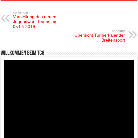
vorheriger
Vorstellung des neuen
Jugendwart-Teams am
05.04.2019
nächster
Übersicht Turnierkalender
Breitensport
Willkommen beim TCG