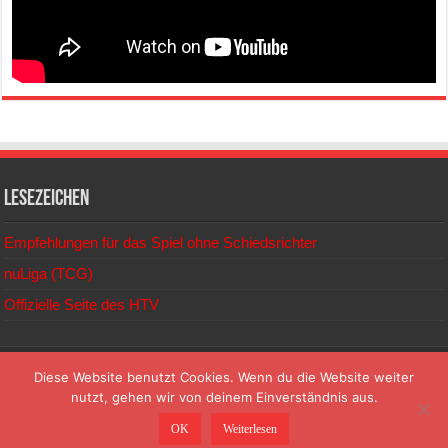
Lesezeichen
Empfehlungen für das Spiel ohne Schiedsrichter
nuLiga (TCG)
Offizielle Seite des HTV
© 2026
Diese Website benutzt Cookies. Wenn du die Website weiter
nutzt, gehen wir von deinem Einverständnis aus.
TC Gersprenztal Reinheim e.V. | Mühlstraße | 64354 Reinheim |
OK
Weiterlesen
info@tc-gersprenztal.de | www.tc-gersprenztal.de