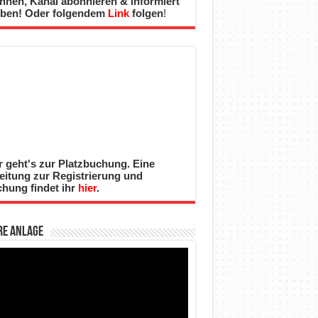
nnen, Kanal abonnieren & informiert
iben! Oder folgendem
Link
folgen
!
r geht's zur Platzbuchung. Eine
eitung zur Registrierung und
hung findet ihr
hier
.
re Anlage