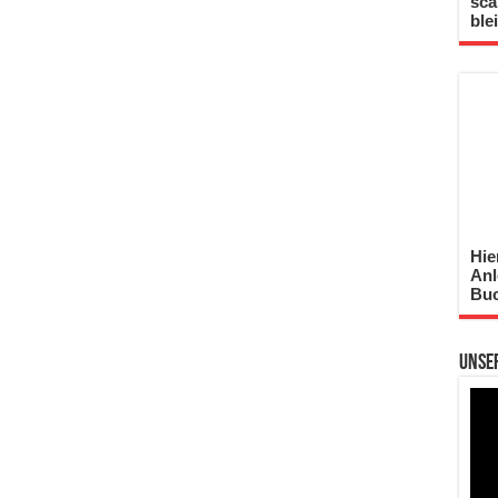
sca
ble
Hie
Anl
Buc
Unse