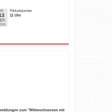
Pikkoloturnier
SO.
13
11 Uhr
EP.
026
eldungen zum "Mittwochsessen mit