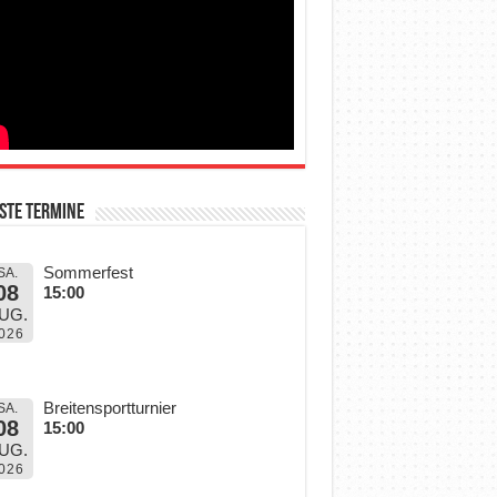
ste Termine
Sommerfest
SA.
08
15:00
UG.
026
Breitensportturnier
SA.
08
15:00
UG.
026