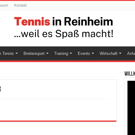
ssum
Kontakt
 Tennis
Breitensport
Training
Events
Wirtschaft
Anfa
Will
3