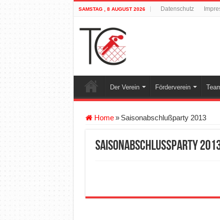
Datenschutz
Impre
SAMSTAG , 8 AUGUST 2026
Der Verein
Förderverein
Team
Home
»
Saisonabschlußparty 2013
Saisonabschlußparty 201