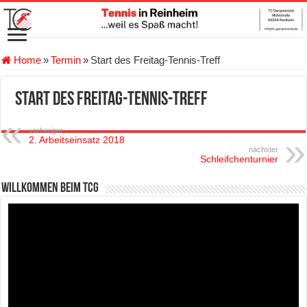
Home
»
Termin
»
Start des Freitag-Tennis-Treff
Start des Freitag-Tennis-Treff
vorheriger
2. Arbeitseinsatz 2018
nächster
Schleifchenturnier
Willkommen beim TCG