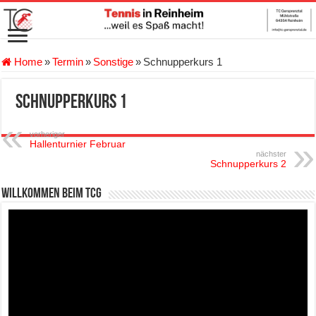
Home
»
Termin
»
Sonstige
»
Schnupperkurs 1
Schnupperkurs 1
vorheriger
Hallenturnier Februar
nächster
Schnupperkurs 2
Willkommen beim TCG