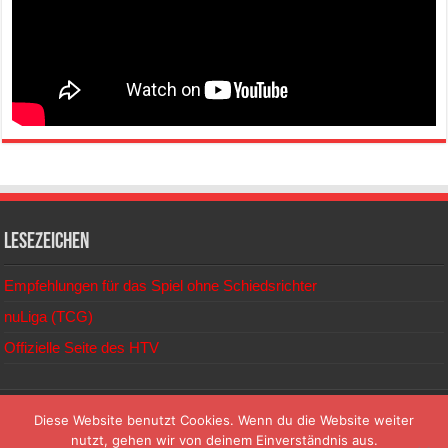
Lesezeichen
Empfehlungen für das Spiel ohne Schiedsrichter
nuLiga (TCG)
Offizielle Seite des HTV
© 2026
Diese Website benutzt Cookies. Wenn du die Website weiter
nutzt, gehen wir von deinem Einverständnis aus.