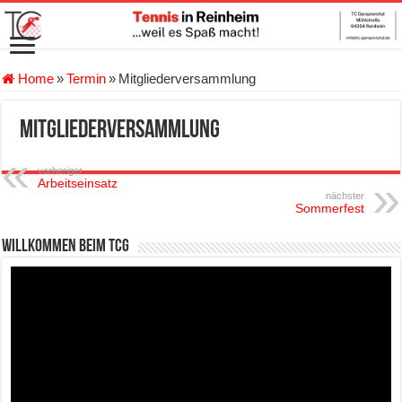
Home
»
Termin
»
Mitgliederversammlung
Mitgliederversammlung
vorheriger
Arbeitseinsatz
nächster
Sommerfest
Willkommen beim TCG