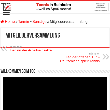
Home
»
Termin
»
Sonstige
»
Mitgliederversammlung
Mitgliederversammlung
vorheriger
Beginn der Arbeitseinsätze
nächster
Tag der offenen Tür –
Deutschland spielt Tennis
Willkommen beim TCG