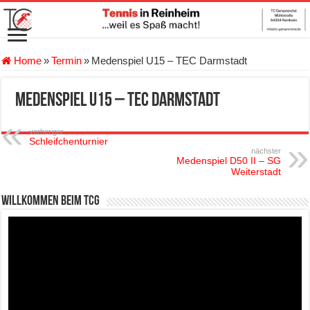
Home
»
Termin
»
Medenspiel U15 – TEC Darmstadt
Medenspiel U15 – TEC Darmstadt
vorheriger
Schleifchenturnier
nächster
Medenspiel D50 II – SG
Weiterstadt
Willkommen beim TCG