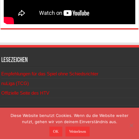
Lesezeichen
Empfehlungen für das Spiel ohne Schiedsrichter
nuLiga (TCG)
Offizielle Seite des HTV
© 2026
Diese Website benutzt Cookies. Wenn du die Website weiter
nutzt, gehen wir von deinem Einverständnis aus.
TC Gersprenztal Reinheim e.V. | Mühlstraße | 64354 Reinheim |
OK
Weiterlesen
info@tc-gersprenztal.de | www.tc-gersprenztal.de