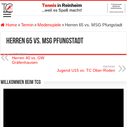
Home
»
Termin
»
Medenspiele
»
Herren 65 vs. MSG Pfungstadt
Herren 65 vs. MSG Pfungstadt
vorheriger
Herren 40 vs. GW
Gräfenhausen
nächster
Jugend U15 vs. TC Ober-Roden
Willkommen beim TCG