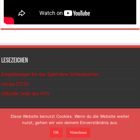
Lesezeichen
Empfehlungen für das Spiel ohne Schiedsrichter
nuLiga (TCG)
Offizielle Seite des HTV
© 2026
Diese Website benutzt Cookies. Wenn du die Website weiter
nutzt, gehen wir von deinem Einverständnis aus.
TC Gersprenztal Reinheim e.V. | Mühlstraße | 64354 Reinheim |
OK
Weiterlesen
info@tc-gersprenztal.de | www.tc-gersprenztal.de