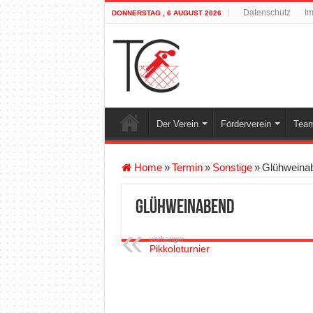
Datenschutz
I
DONNERSTAG , 6 AUGUST 2026
Der Verein
Förderverein
Team
Home
»
Termin
»
Sonstige
»
Glühweina
Glühweinabend
vorheriger
Pikkoloturnier