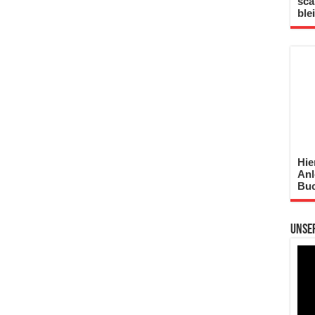
sca
ble
Hie
Anl
Buc
Unse