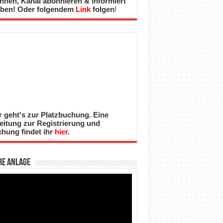
nnen, Kanal abonnieren & informiert
iben! Oder folgendem
Link
folgen
!
r geht's zur Platzbuchung. Eine
eitung zur Registrierung und
hung findet ihr
hier
.
re Anlage