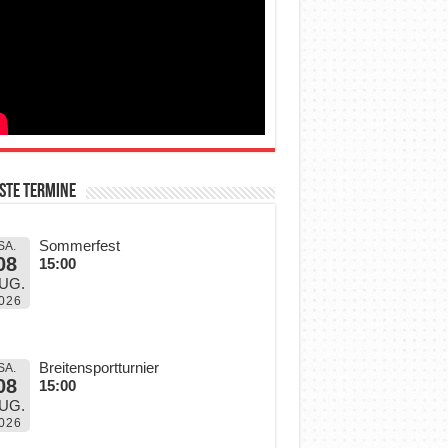
ste Termine
Sommerfest
SA.
08
15:00
UG.
026
Breitensportturnier
SA.
08
15:00
UG.
026