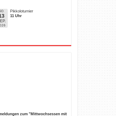
Pikkoloturnier
SO.
13
11 Uhr
EP.
026
eldungen zum "Mittwochsessen mit