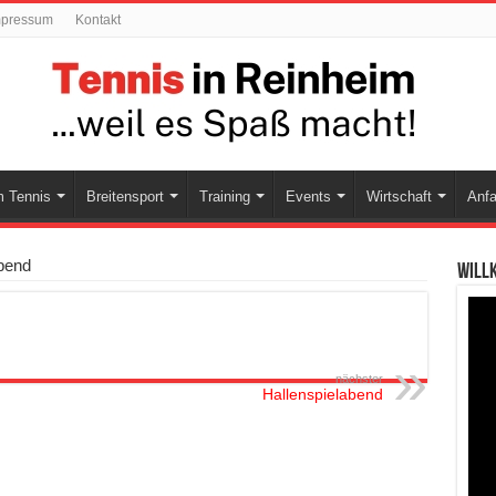
mpressum
Kontakt
 Tennis
Breitensport
Training
Events
Wirtschaft
Anfa
bend
Will
nächster
Hallenspielabend