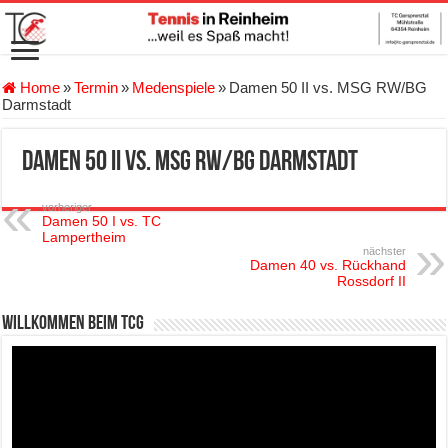
Home
»
Termin
»
Medenspiele
»
Damen 50 II vs. MSG RW/BG
Darmstadt
Damen 50 II vs. MSG RW/BG Darmstadt
vorheriger
Damen 50 I vs. TC
Lampertheim
nächster
Damen 40 vs. Rückhand
Rossdorf II
Willkommen beim TCG