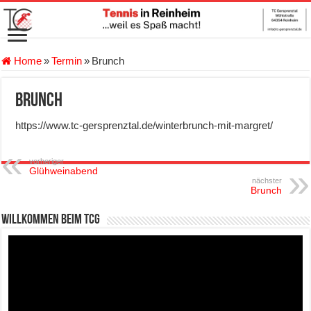
Home
»
Termin
»
Brunch
Brunch
https://www.tc-gersprenztal.de/winterbrunch-mit-margret/
vorheriger
Glühweinabend
nächster
Brunch
Willkommen beim TCG